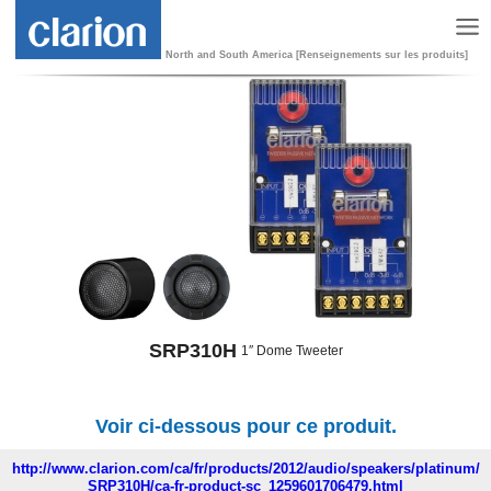
North and South America [Renseignements sur les produits]
SRP310H
1″ Dome Tweeter
Voir ci-dessous pour ce produit.
http://www.clarion.com/ca/fr/products/2012/audio/speakers/platinum/
SRP310H/ca-fr-product-sc_1259601706479.html